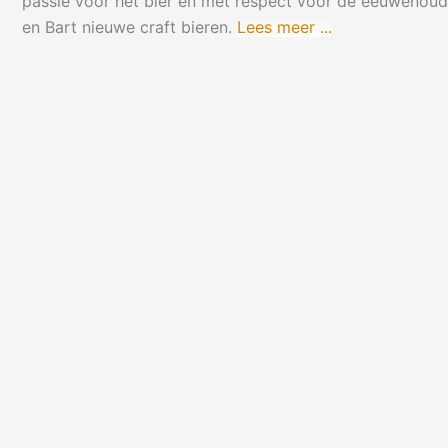
passie voor het bier en met respect voor de eeuwenoude
en Bart nieuwe craft bieren.
Lees meer ...