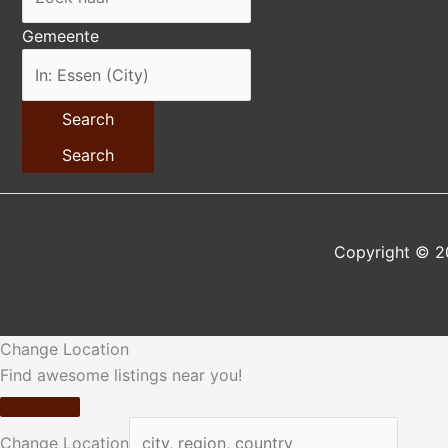
Gemeente
Search
Search
Copyright © 2
Change Location
Find awesome listings near you!
Change Location