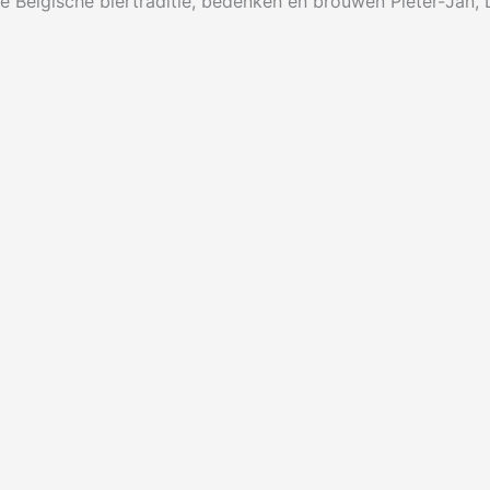
 Belgische biertraditie, bedenken en brouwen Pieter-Jan, 