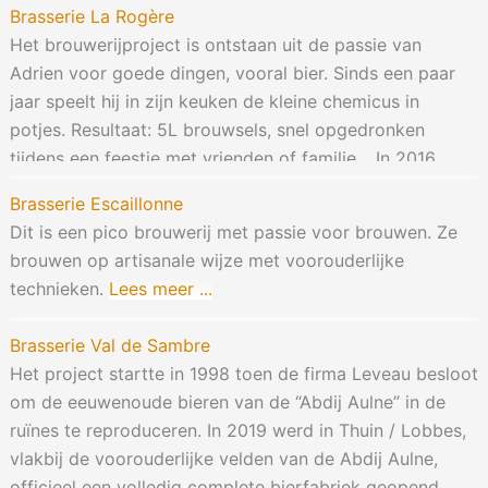
Brasserie La Rogère
Het brouwerijproject is ontstaan uit de passie van
Adrien voor goede dingen, vooral bier. Sinds een paar
jaar speelt hij in zijn keuken de kleine chemicus in
potjes. Resultaat: 5L brouwsels, snel opgedronken
tijdens een feestje met vrienden of familie… In 2016,
toen hij begon met cursussen aan Cefor in Namen,
Brasserie Escaillonne
besloot hij de sprong te wagen en zijn eigen
Lees meer
Dit is een pico brouwerij met passie voor brouwen. Ze
...
brouwen op artisanale wijze met voorouderlijke
technieken.
Lees meer ...
Brasserie Val de Sambre
Het project startte in 1998 toen de firma Leveau besloot
om de eeuwenoude bieren van de “Abdij Aulne” in de
ruïnes te reproduceren. In 2019 werd in Thuin / Lobbes,
vlakbij de voorouderlijke velden van de Abdij Aulne,
officieel een volledig complete bierfabriek geopend.