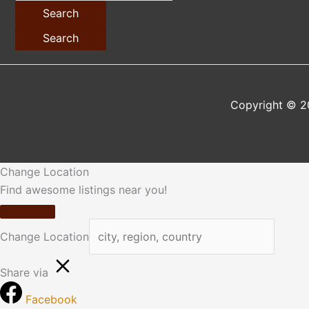
Search
Search
Copyright © 2
Change Location
Find awesome listings near you!
Change Location
Share via
Facebook