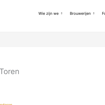
Wie zijn we
Brouwerijen
F
 Toren
anderen