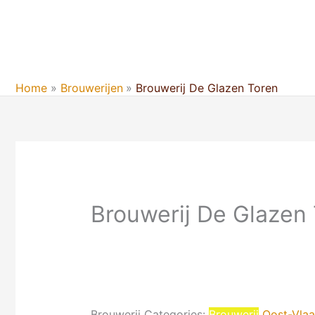
Ga
naar
de
inhoud
Home
Brouwerijen
Brouwerij De Glazen Toren
Brouwerij De Glazen
Brouwerij Categories:
Brouwerij
Oost-Vla