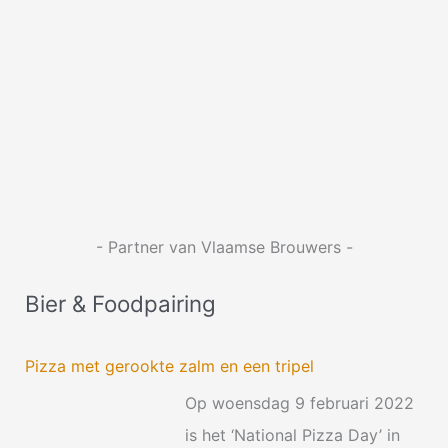
k
n
a
a
r
:
- Partner van Vlaamse Brouwers -
Bier & Foodpairing
Pizza met gerookte zalm en een tripel
Op woensdag 9 februari 2022
is het ‘National Pizza Day’ in