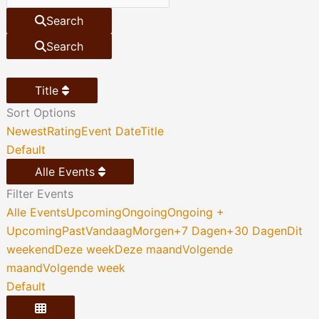
Search
Search
Title
Sort Options
Newest
Rating
Event Date
Title
Default
Alle Events
Filter Events
Alle Events
Upcoming
Ongoing
Ongoing +
Upcoming
Past
Vandaag
Morgen
+7 Dagen
+30 Dagen
Dit
weekend
Deze week
Deze maand
Volgende
maand
Volgende week
Default