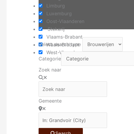
Limburg
Luxemburg
Oost-Vlaanderen
Stekerij
Vlaams-Brabant
Select search type
Waals-Brabant
West-Vlaanderen
Categorie
Zoek naar
Gemeente
Search