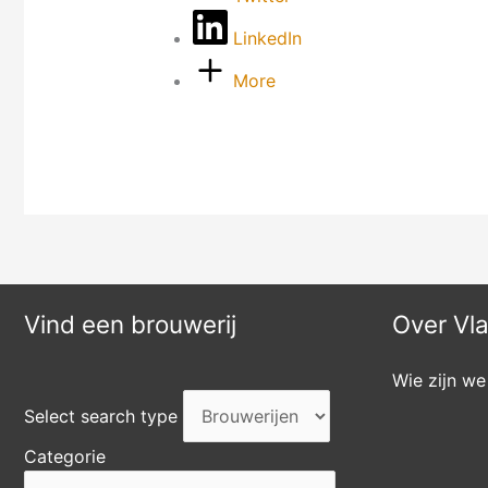
LinkedIn
More
Vind een brouwerij
Over Vl
Wie zijn we
Select search type
Categorie