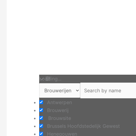
Loading...
Antwerpen
Brouwerij
Brouwsite
Brussels Hoofdstedelijk Gewest
Henegouwen