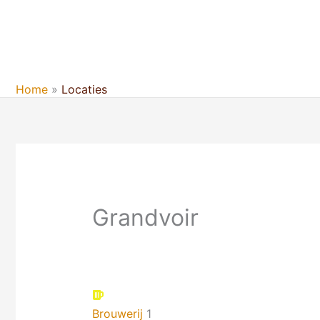
Ga
naar
de
inhoud
Home
Locaties
Grandvoir
Brouwerij
1