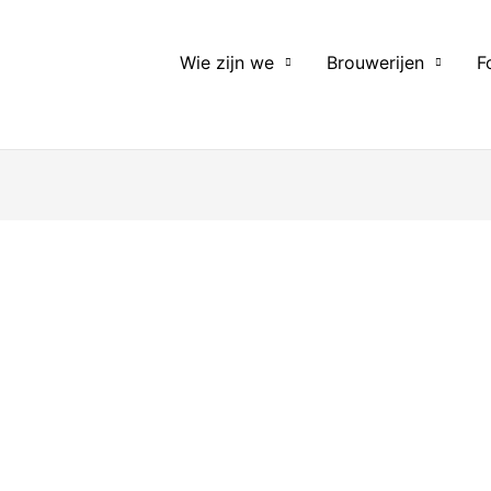
Wie zijn we
Brouwerijen
F